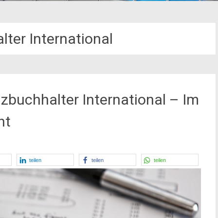
lter International
zbuchhalter International – Im
ht
teilen
teilen
teilen