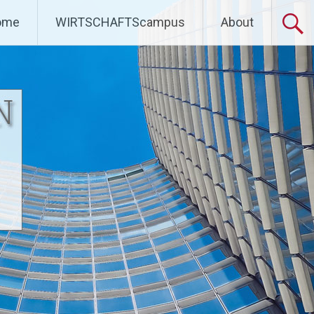
ome
WIRTSCHAFTScampus
About