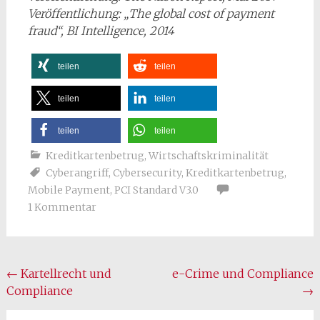
Veröffentlichung: „The global cost of payment
fraud“, BI Intelligence, 2014
teilen
teilen
teilen
teilen
teilen
teilen
Kreditkartenbetrug
,
Wirtschaftskriminalität
Cyberangriff
,
Cybersecurity
,
Kreditkartenbetrug
,
Mobile Payment
,
PCI Standard V3.0
1 Kommentar
Beitragsnavigation
←
Kartellrecht und
e-Crime und Compliance
Compliance
→