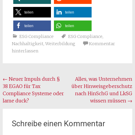
teilen
teilen
teilen
teilen
ESG Compliance
ESG Compliance
,
Nachhaltigkeit
,
Weiterbildung
Kommentar
hinterlassen
Beitragsnavigation
←
Neuer Impuls durch §
Alles, was Unternehmen
38 EGAO für Tax
über Hinweisgeberschutz
Compliance Systeme oder
nach HinSchG und LkSG
lame duck?
wissen müssen
→
Schreibe einen Kommentar