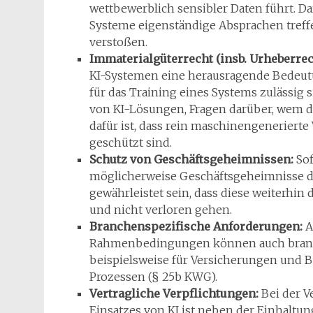
wettbewerblich sensibler Daten führt. Da
Systeme eigenständige Absprachen treff
verstoßen.
Immaterialgüterrecht (insb. Urheberrec
KI-Systemen eine herausragende Bedeutung
für das Training eines Systems zulässig s
von KI-Lösungen, Fragen darüber, wem di
dafür ist, dass rein maschinengenerier
geschützt sind.
Schutz von Geschäftsgeheimnissen:
Sof
möglicherweise Geschäftsgeheimnisse 
gewährleistet sein, dass diese weiterhi
und nicht verloren gehen.
Branchenspezifische Anforderungen:
A
Rahmenbedingungen können auch branch
beispielsweise für Versicherungen und 
Prozessen (§ 25b KWG).
Vertragliche Verpflichtungen:
Bei der V
Einsatzes von KI ist neben der Einhaltun