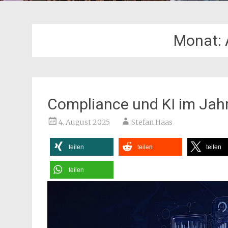
Monat:
Compliance und KI im Jah
4. August 2025
Stefan Haas
teilen
teilen
teilen
teilen