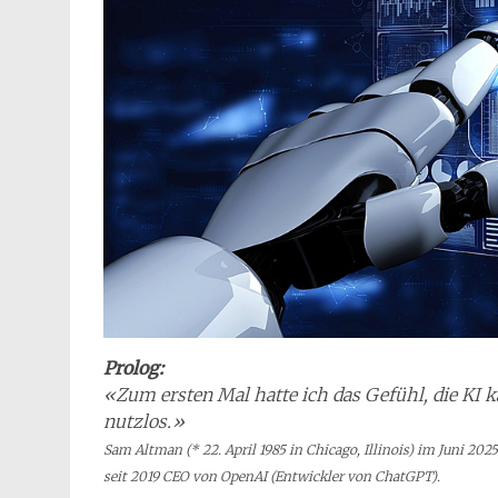
Prolog:
«Zum ersten Mal hatte ich das Gefühl, die KI k
nutzlos.»
Sam Altman (* 22. April 1985 in Chicago, Illinois) im Juni 2
seit 2019 CEO von OpenAI (Entwickler von ChatGPT).