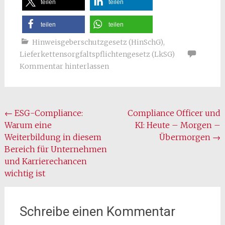
teilen
teilen
teilen
teilen
Hinweisgeberschutzgesetz (HinSchG)
,
Lieferkettensorgfaltspflichtengesetz (LkSG)
Kommentar hinterlassen
Beitragsnavigation
←
ESG-Compliance:
Compliance Officer und
Warum eine
KI: Heute – Morgen –
Weiterbildung in diesem
Übermorgen
→
Bereich für Unternehmen
und Karrierechancen
wichtig ist
Schreibe einen Kommentar