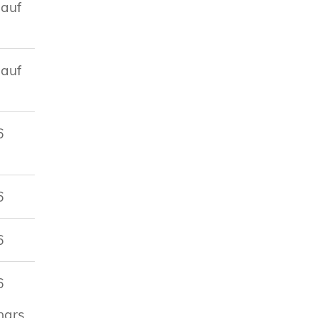
 auf
 auf
6
6
6
6
nars