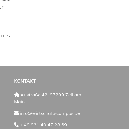
en
enes
KONTAKT
Austraße 42, 97299 Zell am
Main
info@wirtschaftscampus.de
+ 49 931 40 47 28 69